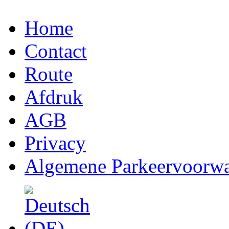
Home
Contact
Route
Afdruk
AGB
Privacy
Algemene Parkeervoorw