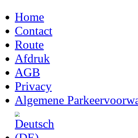
Home
Contact
Route
Afdruk
AGB
Privacy
Algemene Parkeervoorw