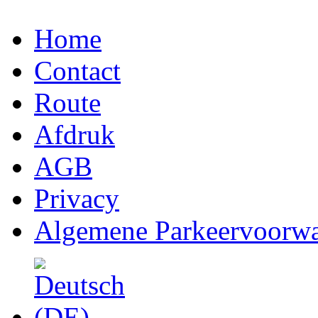
Home
Contact
Route
Afdruk
AGB
Privacy
Algemene Parkeervoorw