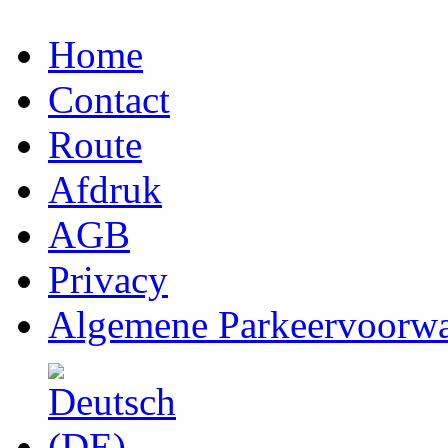
Home
Contact
Route
Afdruk
AGB
Privacy
Algemene Parkeervoorw