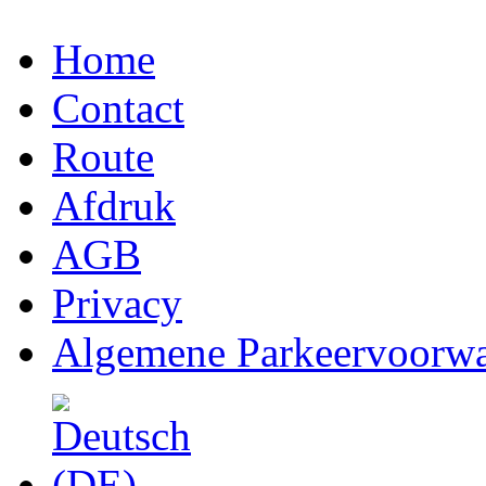
Home
Contact
Route
Afdruk
AGB
Privacy
Algemene Parkeervoorw